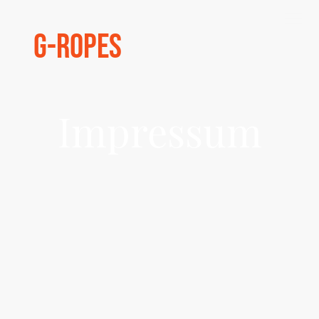
G-Ropes
Impressum
Impressum
G-Ropes
Fabian Kaden
Fleckenstraße 37
37191 Katlenburg-Lindau
Kontakt
Telefon: 01772408903
E-Mail: info@g-ropes.de