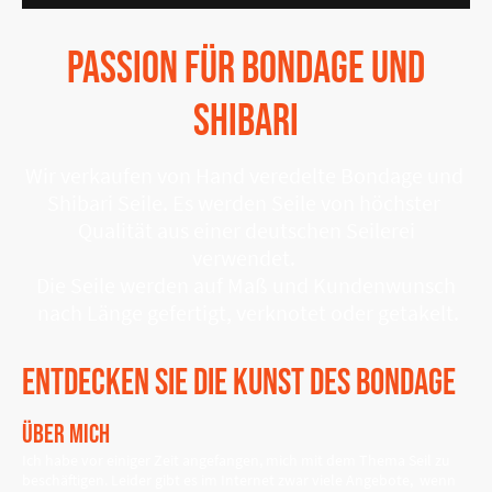
Passion für Bondage und
Shibari
Wir verkaufen von Hand veredelte Bondage und
Shibari Seile. Es werden Seile von höchster
Qualität aus einer deutschen Seilerei
verwendet.
Die Seile werden auf Maß und Kundenwunsch
nach Länge gefertigt, verknotet oder getakelt.
Entdecken Sie die Kunst des Bondage
Über mich
Ich habe vor einiger Zeit angefangen, mich mit dem Thema Seil zu
beschäftigen. Leider gibt es im Internet zwar viele Angebote, wenn