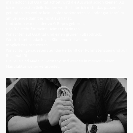
man jedoch auf Qualität achtet, wird die Auswahl schon kleiner. Als
ich meine ersten Seile kaufen wollte, habe ich nicht das passende
gefunden. Ich wollte kein lieblos verknotetes Seil oder gar Tesafilm
am Seilende damit es nicht ausfranst.
Und schon war die Idee zu G-Ropes geboren.
Das "G" steht für meine Heimat Göttingen.
Wir achten auf Qualität und einen grünen Fußabdruck.
Wir sind stets bedacht, so Klimaneutral wie nur
möglich zu Produzieren.
Wir achten genauestens auf die Herkunft der Rohmaterialien und auf
Regionalität.
Die Seile sind Made in Germany und werden in meiner kleinen
Manufaktur weiter verarbeitet.